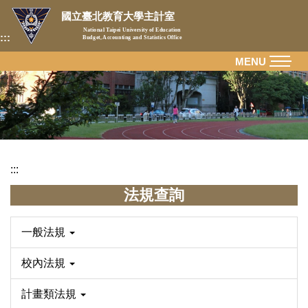
跳
國立臺北教育大學主計室
到
National Taipei University of Education
:::
Budget, Accounting and Statistics Office
主
要
MENU
內
容
區
:::
法規查詢
一般法規
校內法規
計畫類法規