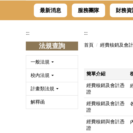
最新消息
服務團隊
財務資
:::
:::
法規查詢
首頁
經費核銷及會
一般法規
簡單介紹
校內法規
經費核銷及會計憑
計畫類法規
證
解釋函
經費核銷及會計憑
證
經費核銷與會計憑
證