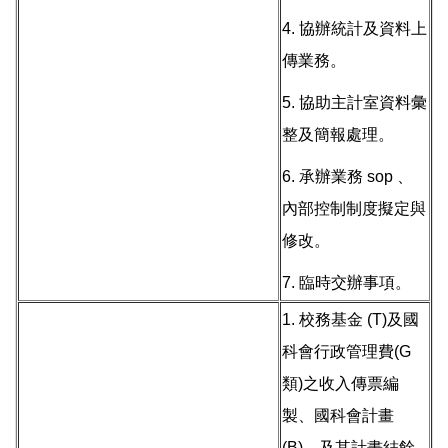
4. 協辦統計及資料上
傳業務。
5. 協助主計室資料彙
整及簡報處理。
6. 承辦業務 sop 、
內部控制制度擬定與
修改。
7. 臨時交辦事項。
1. 校務基金 (T)及國
科會行政管理費(G
類)之收入傳票編
製、國科會計畫
(B)、及其計畫結餘