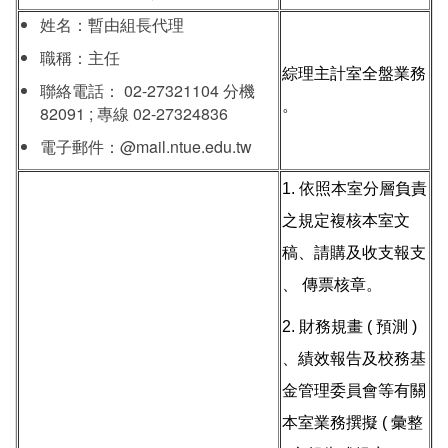
姓名：暫由組長代理
職稱：主任
綜理主計室全盤業務
聯絡電話： 02-27321104 分機
。
82091 ; 專線 02-27324836
電子郵件：@mail.ntue.edu.tw
1. 依照本室分層負責
之規定複核本室文
稿、請購及收支報支
、 傳票核章。
2. 財務規畫 ( 預測 )
、績效報告及校務基
金管理委員會等有關
本室業務撰擬 ( 彙整