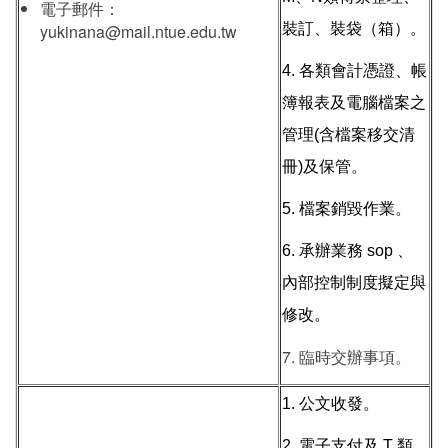
電子郵件：
yukinana@mail.ntue.edu.tw
裝訂、裝袋（箱）。
4. 各類會計憑證、帳
簿報表及電腦檔案之
管理(含檔案移交清
冊)及保管。
5. 檔案銷毀作業。
6. 承辦業務 sop 、
內部控制制度擬定與
修改。
7. 臨時交辦事項。
1. 公文收發。
2. 電子支付及 T 類