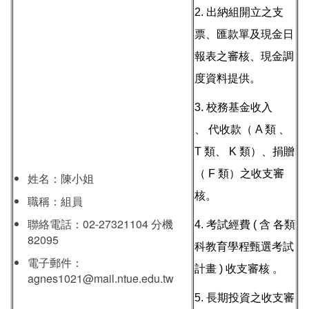
2. 出納組開立之支
票、匯款單及現金日
報表之審核、現金調
度資料提供。
3. 校務基金收入
、 代收款（ A 類 、
T 類、 K 類）、捐贈
（ F 類）之收支審
姓名：陳小姐
核。
職稱：組員
聯絡電話：02-27321104 分機
4. 考試經費 ( 含 各類
82095
科教育學程甄選考試
電子郵件：
計畫 ) 收支審核 。
agnes1021@mail.ntue.edu.tw
5. 長期投資之收支審