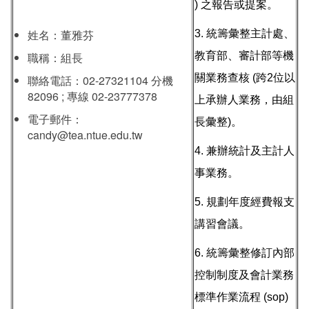
) 之報告或提案。
姓名：董雅芬
3. 統籌彙整主計處、
職稱：組長
教育部、審計部等機
關業務查核 (跨2位以
聯絡電話：02-27321104 分機
82096 ; 專線 02-23777378
上承辦人業務，由組
電子郵件：
長彙整)。
candy@tea.ntue.edu.tw
4. 兼辦統計及主計人
事業務。
5. 規劃年度經費報支
講習會議。
6. 統籌彙整修訂內部
控制制度及會計業務
標準作業流程 (sop)