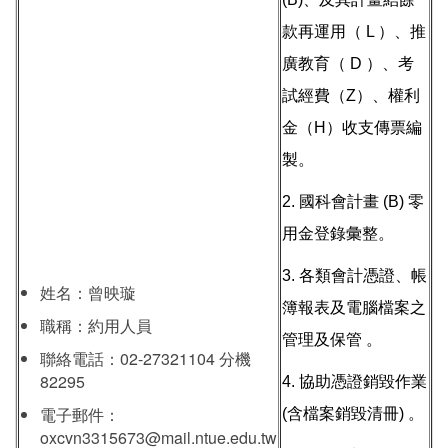
款再運用（ L ）、推
廣教育（ D ）、考
試經費（Z）、權利
金（H）收支傳票編
製。
2. 國科會計畫 (B) 零
用金登錄彙整。
3. 各類會計憑證、帳
姓名：曾映璇
簿報表及電腦檔案之
職稱：約用人員
管理及保管 。
聯絡電話：02-27321104 分機
82295
4. 協助憑證銷毀作業
電子郵件：
(含檔案銷毀清冊) 。
oxcvn3315673
@mail.ntue.edu.tw