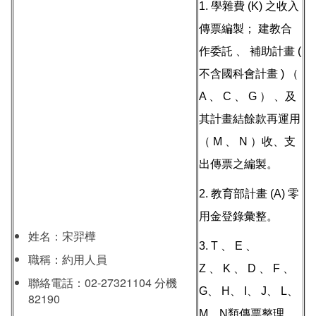
1. 學雜費 (K) 之收入
傳票編製； 建教合
作委託 、 補助計畫 (
不含國科會計畫 ) （
A 、 C 、 G ） 、及
其計畫結餘款再運用
（ M 、 N ）收、支
出傳票之編製。
2. 教育部計畫 (A) 零
用金登錄彙整。
姓名：宋羿樺
3. T 、 E 、
職稱：約用人員
Z 、 K 、 D 、 F 、
聯絡電話：02-27321104 分機
G、 H、 I、 J、 L、
82190
M、N類傳票整理、