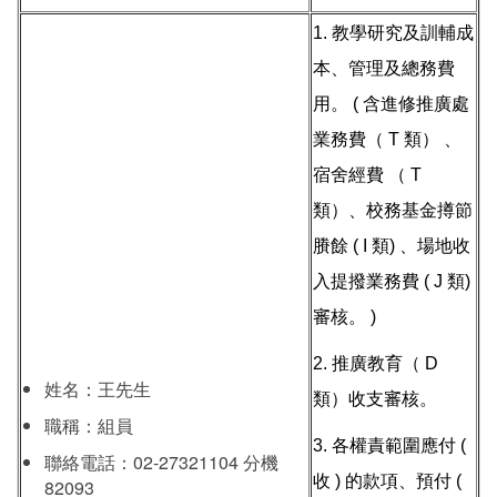
1. 教學研究及訓輔成
本、管理及總務費
用。 ( 含進修推廣處
業務費（ T 類） 、
宿舍經費 （ T
類）、校務基金撙節
賸餘 ( I 類) 、場地收
入提撥業務費 ( J 類)
審核。 )
2. 推廣教育（ D
姓名：王先生
類）收支審核。
職稱：組員
3. 各權責範圍應付 (
聯絡電話：02-27321104 分機
收 ) 的款項、預付 (
82093