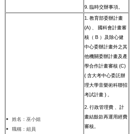
9. 臨時交辦事項。
1. 教育部委辦計畫
(A) 、 國科會計畫審
核（ B ）及除心健
中心委辦計畫外之其
他機關委辦計畫及產
學合作計畫審核 (C)
( 含大考中心委託辦
理大學音樂術科聯招
考試計畫 ) 。
2. 行政管理費 、計
畫結餘款再運用經費
姓名：巫小姐
審核。
職稱：組員