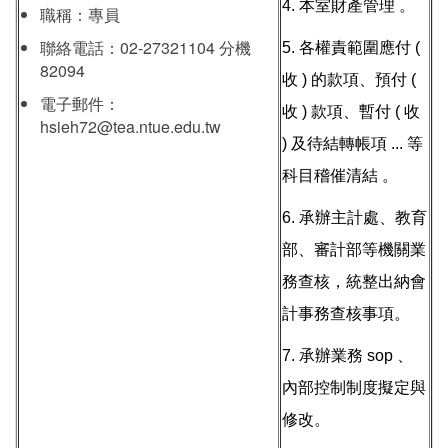
4. 本室財產管理 。
職稱：專員
聯絡電話：02-27321104 分機
5. 各權責範圍應付 (
82094
收 ) 的款項、預付 (
電子郵件：
收 ) 款項、暫付 ( 收
hsieh72@tea.ntue.edu.tw
) 及待結轉帳項 ... 等
科目稽催清結 。
6. 承辦主計處、教育
部、審計部等機關業
務查核，統整出納會
計事務查核事項。
7. 承辦業務 sop 、
內部控制制度擬定與
修改。