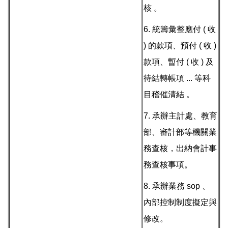
核 。
6. 統籌彙整應付 ( 收
) 的款項、預付 ( 收 )
款項、暫付 ( 收 ) 及
待結轉帳項 ... 等科
目稽催清結 。
7. 承辦主計處、教育
部、審計部等機關業
務查核，出納會計事
務查核事項。
8. 承辦業務 sop 、
內部控制制度擬定與
修改。