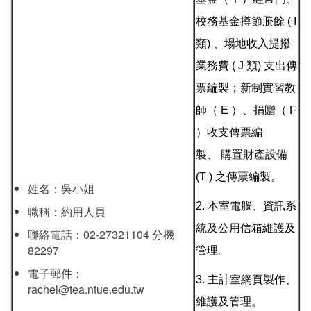
校務基金撙節賸餘 ( I
類) 、場地收入提撥
業務費 ( J 類) 支出傳
票編製；新制實習教
師（ E ）、捐贈（ F
）收支傳票編
製、 購置財產設備
(T ) 之傳票編製。
姓名：吳
小姐
2. 本室電腦、資訊系
職稱：約用人員
統及公用信箱維護及
聯絡電話：02-27321104 分機
82297
管理。
電子郵件：
3. 主計室網頁製作、
rachel@tea.ntue.edu.tw
維護及管理。