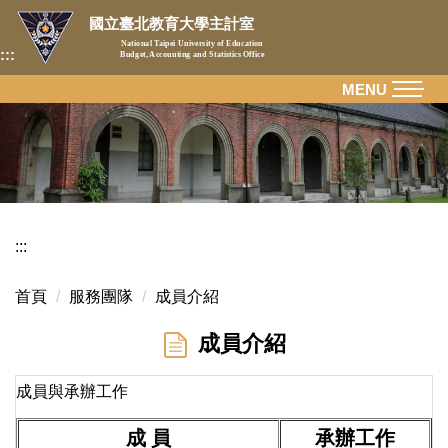
跳
國立臺北教育大學主計室
到
National Taipei University of Education
:::
Budget, Accounting and Statistics Office
主
要
MENU
內
容
區
:::
首頁
服務團隊
成員介紹
成員介紹
成員與承辦工作
成 員
承辦工作