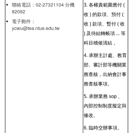
聯絡電話：02-27321104 分機
3. 各權責範圍應付 (
82092
收 ) 的款項、預付 (
電子郵件：
收 ) 款項、暫付 ( 收
ycwu@tea.ntue.edu.tw
) 及待結轉帳項 ... 等
科目稽催清結 。
4. 承辦主計處、教育
部、審計部等機關業
務查核，出納會計事
務查核事項。
5. 承辦業務 sop 、
內部控制制度擬定與
修改。
6. 臨時交辦事項。