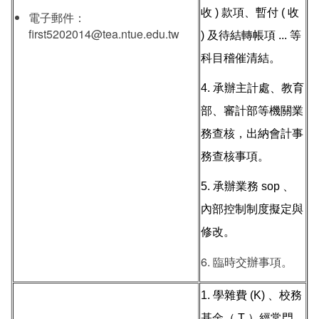
收 ) 款項、暫付 ( 收
電子郵件：
first5202014@tea.ntue.edu.tw
) 及待結轉帳項 ... 等
科目稽催清結。
4. 承辦主計處、教育
部、審計部等機關業
務查核，出納會計事
務查核事項。
5. 承辦業務 sop 、
內部控制制度擬定與
修改。
6. 臨時交辦事項。
1. 學雜費 (K) 、校務
基金（ T ）經常門、