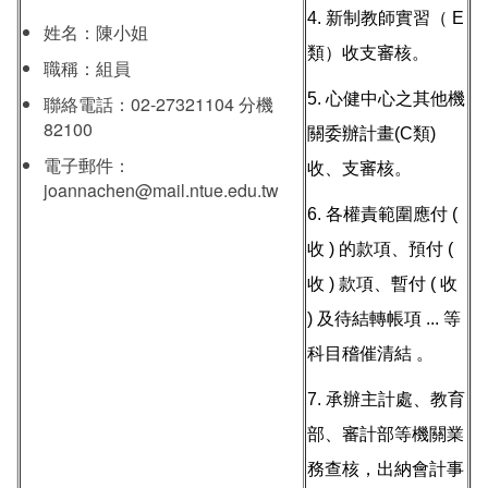
4. 新制教師實習（ E
姓名：陳小姐
類）收支審核。
職稱：組員
5. 心健中心之其他機
聯絡電話：02-27321104 分機
82100
關委辦計畫(C類)
電子郵件：
收、支審核。
joannachen
@mail.ntue.edu.tw
6. 各權責範圍應付 (
收 ) 的款項、預付 (
收 ) 款項、暫付 ( 收
) 及待結轉帳項 ... 等
科目稽催清結 。
7. 承辦主計處、教育
部、審計部等機關業
務查核，出納會計事