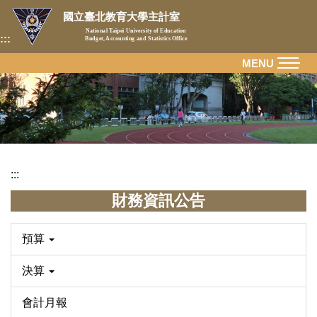
跳
國立臺北教育大學主計室
到
National Taipei University of Education
:::
Budget, Accounting and Statistics Office
主
要
MENU
內
容
區
:::
財務資訊公告
預算
決算
會計月報