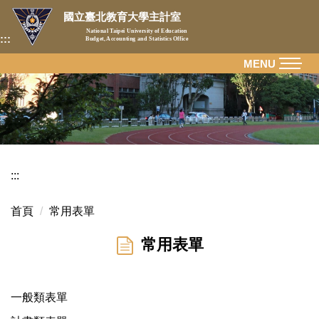
跳
國立臺北教育大學主計室
到
National Taipei University of Education
:::
Budget, Accounting and Statistics Office
主
要
MENU
內
容
區
:::
首頁
常用表單
常用表單
一般類表單