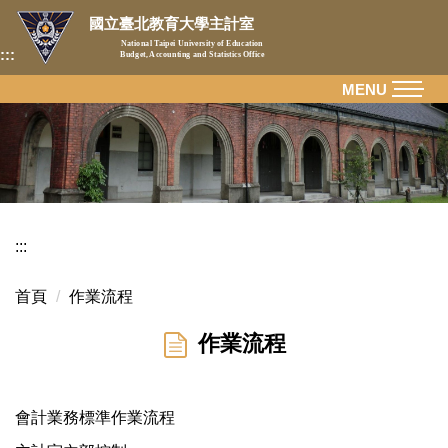
跳
國立臺北教育大學主計室
到
National Taipei University of Education
:::
Budget, Accounting and Statistics Office
主
要
MENU
內
容
區
:::
首頁
作業流程
作業流程
會計業務標準作業流程