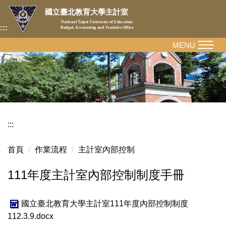
跳
國立臺北教育大學主計室
到
National Taipei University of Education
:::
Budget, Accounting and Statistics Office
主
要
MENU
內
容
區
:::
首頁
作業流程
主計室內部控制
111年度主計室內部控制制度手冊
國立臺北教育大學主計室111年度內部控制制度
112.3.9.docx