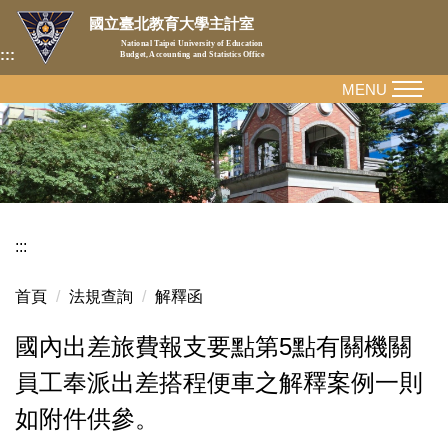
跳
國立臺北教育大學主計室
到
National Taipei University of Education
:::
Budget, Accounting and Statistics Office
主
要
MENU
內
容
區
:::
首頁
法規查詢
解釋函
國內出差旅費報支要點第5點有關機關
員工奉派出差搭程便車之解釋案例一則
如附件供參。