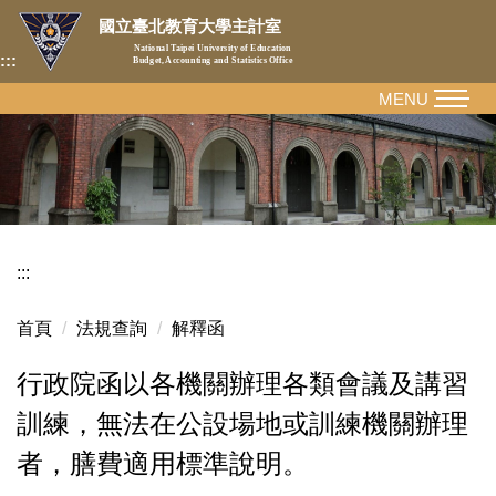
跳
國立臺北教育大學主計室
到
National Taipei University of Education
:::
Budget, Accounting and Statistics Office
主
要
MENU
內
容
區
:::
首頁
法規查詢
解釋函
行政院函以各機關辦理各類會議及講習
訓練，無法在公設場地或訓練機關辦理
者，膳費適用標準說明。