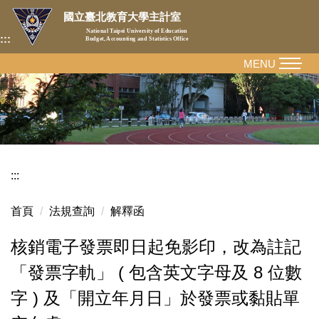
跳
國立臺北教育大學主計室
到
National Taipei University of Education
:::
Budget, Accounting and Statistics Office
主
要
MENU
內
容
區
:::
首頁
法規查詢
解釋函
核銷電子發票即日起免影印，改為註記
「發票字軌」 ( 包含英文字母及 8 位數
字 ) 及「開立年月日」於發票或黏貼單